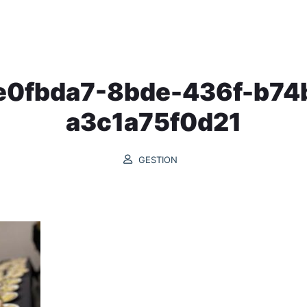
INICIO
GASTROMAR
PROGRAMACIÓN
e0fbda7-8bde-436f-b74
a3c1a75f0d21
GESTION